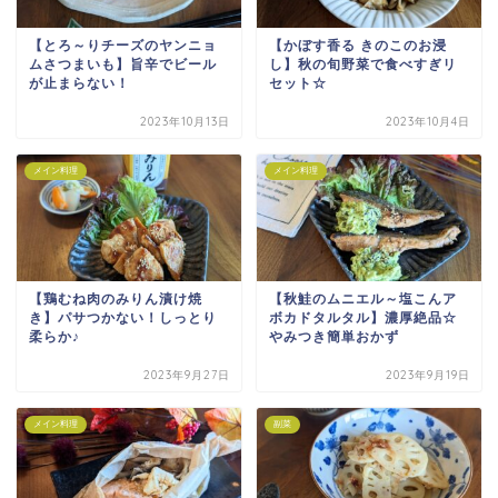
【とろ～りチーズのヤンニョ
【かぼす香る きのこのお浸
ムさつまいも】旨辛でビール
し】秋の旬野菜で食べすぎリ
が止まらない！
セット☆
2023年10月13日
2023年10月4日
メイン料理
メイン料理
【鶏むね肉のみりん漬け焼
【秋鮭のムニエル～塩こんア
き】パサつかない！しっとり
ボカドタルタル】濃厚絶品☆
柔らか♪
やみつき簡単おかず
2023年9月27日
2023年9月19日
メイン料理
副菜