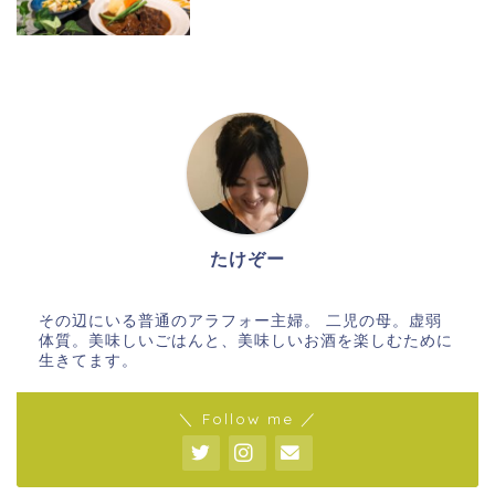
ホーム
たけぞー
メイン料理
その辺にいる普通のアラフォー主婦。 二児の母。虚弱
体質。美味しいごはんと、美味しいお酒を楽しむために
副菜
生きてます。
＼ Follow me ／
ごはん