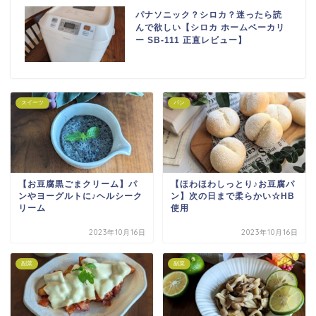
パナソニック？シロカ？迷ったら読
んで欲しい【シロカ ホームベーカリ
ー SB-111 正直レビュー】
スイーツ
パン
【お豆腐黒ごまクリーム】パ
【ほわほわしっとり♪お豆腐パ
ンやヨーグルトに♪ヘルシーク
ン】次の日まで柔らかい☆HB
リーム
使用
2023年10月16日
2023年10月16日
副菜
副菜