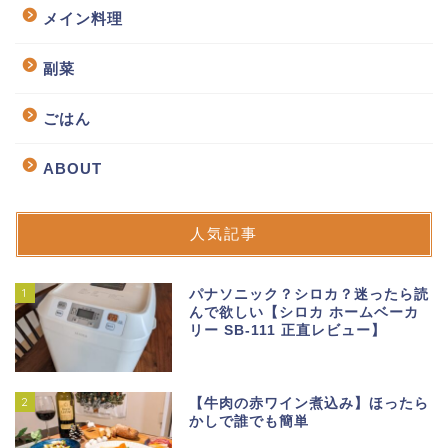
メイン料理
副菜
ごはん
ABOUT
人気記事
1
パナソニック？シロカ？迷ったら読
んで欲しい【シロカ ホームベーカ
リー SB-111 正直レビュー】
2
【牛肉の赤ワイン煮込み】ほったら
かしで誰でも簡単