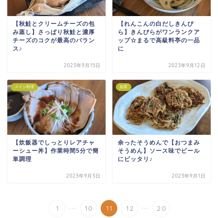
【秋鮭とクリームチーズの包
【れんこんの白だしきんぴ
み蒸し】さっぱり秋鮭と濃厚
ら】きんぴらがワンランクア
チーズのコクが最高のバラン
ップ☆まるで高級料亭の一品
ス♪
に
2023年9月15日
2023年9月12日
メイン料理
副菜
【炊飯器でしっとりレアチャ
余ったそうめんで【おつまみ
ーシュー丼】作業時間5分で簡
そうめん】ソース味でビール
単調理
にピッタリ♪
2023年9月3日
2023年9月1日
...
...
1
10
11
12
20