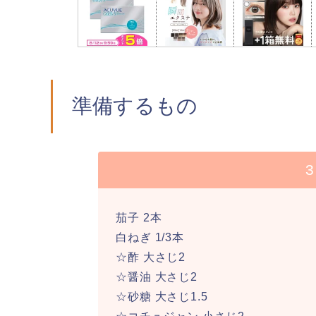
準備するもの
茄子 2本
白ねぎ 1/3本
☆酢 大さじ2
☆醤油 大さじ2
☆砂糖 大さじ1.5