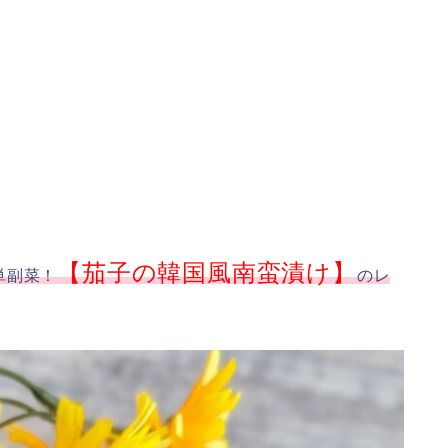
【茄子の韓国風南蛮漬け】
単副菜！
のレ