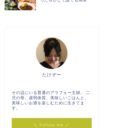
ったらかしで誰でも簡単
たけぞー
その辺にいる普通のアラフォー主婦。 二
児の母。虚弱体質。美味しいごはんと、
美味しいお酒を楽しむために生きてま
す。
＼ Follow me ／