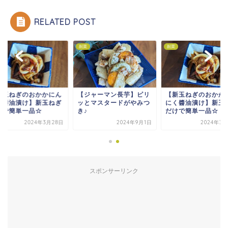
RELATED POST
副菜
副菜
ジャーマン長芋】ピリ
【新玉ねぎのおかかにん
【ジャーマン長芋】
とマスタードがやみつ
にく醬油漬け】新玉ねぎ
ッとマスタードがや
だけで簡単一品☆
き♪
2024年9月1日
2024年3月28日
2024年9
スポンサーリンク