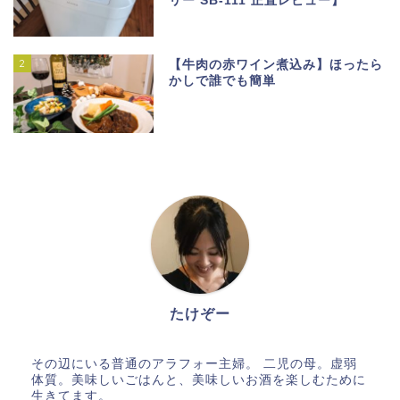
リー SB-111 正直レビュー】
2
【牛肉の赤ワイン煮込み】ほったら
かしで誰でも簡単
ホーム
たけぞー
メイン料理
その辺にいる普通のアラフォー主婦。 二児の母。虚弱
体質。美味しいごはんと、美味しいお酒を楽しむために
副菜
生きてます。