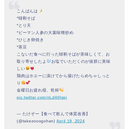
こんばんは
*韃靼そば
*とり天
*ピーマン人参の大葉味噌炒め
*ひじき卵焼き
*茶豆
こないだ食べに行った韃靼そばが美味しくて、お
取り寄せしたよ
お塩でいただくのが抜群に美味
しい
鶏肉はホエーに漬けてから揚げたらめちゃしっと
り
金曜日お疲れ様、乾杯
pic.twitter.com/nLd4tIlgpj
— たけぞー【食べて飲んで体質改善】
(@takezooogohan)
April 19, 2024