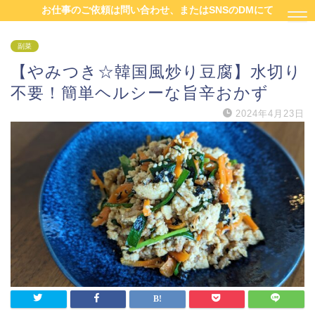
お仕事のご依頼は問い合わせ、またはSNSのDMにて
副菜
【やみつき☆韓国風炒り豆腐】水切り
不要！簡単ヘルシーな旨辛おかず
2024年4月23日