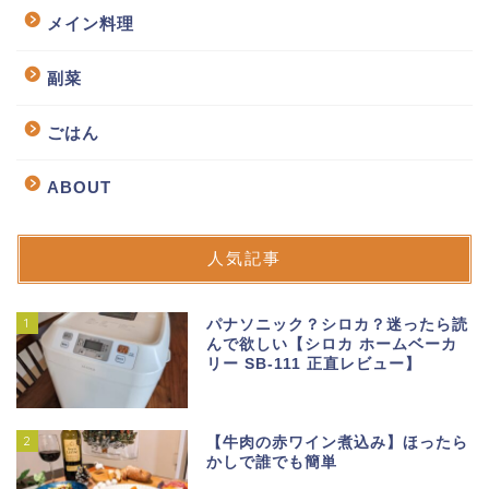
メイン料理
副菜
ごはん
ABOUT
人気記事
1
パナソニック？シロカ？迷ったら読
んで欲しい【シロカ ホームベーカ
リー SB-111 正直レビュー】
2
【牛肉の赤ワイン煮込み】ほったら
かしで誰でも簡単