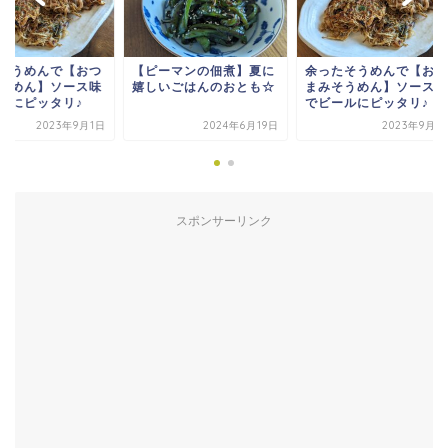
ピーマンの佃煮】夏に
余ったそうめんで【おつ
【ピーマンの佃煮】
しいごはんのおとも☆
まみそうめん】ソース味
嬉しいごはんのおと
でビールにピッタリ♪
2024年6月19日
2023年9月1日
2024年6
スポンサーリンク