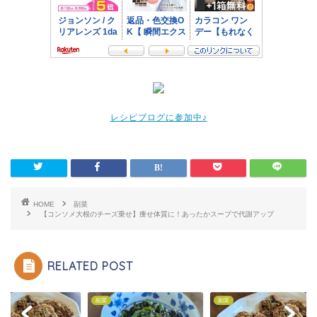
レシピブログに参加中♪
HOME
副菜
【コンソメ大根のチーズ乗せ】痩せ体質に！あったかスープで代謝アップ
RELATED POST
副菜
副菜