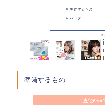
準備するもの
作り方
ス
準備するもの
直径6c