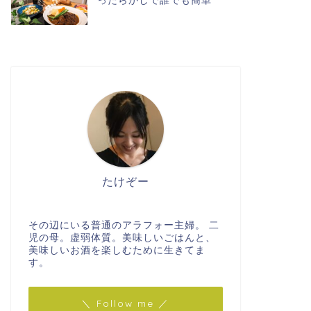
ったらかしで誰でも簡単
たけぞー
その辺にいる普通のアラフォー主婦。 二
児の母。虚弱体質。美味しいごはんと、
美味しいお酒を楽しむために生きてま
す。
＼ Follow me ／