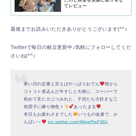
たのしみ便を実際に取り寄せ
てレビュー
最後までお読みいただきありがとうございます(^^♪
Twitterで毎日の献立更新中♪気軽にフォローしてくだ
さいね(^^♪
寒い日の定番と言えばやっぱりおでん
朝から
コトコト煮込んだ牛すじと大根に、スーパーで
初めて見たカニつみれと、子供たち大好きな三
色団子に練り物色々
あったまる
本日もお疲れさまでした
いつもの金麦で、か
んぱい～
pic.twitter.com/MjppPmF9Or