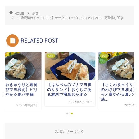
HOME
副菜
【蜂蜜漬けドライトマト】サラダにヨーグルトにおつまみに、万能作り置き
RELATED POST
副菜
副菜
ちくわきゅうりと茗荷
【はんぺんのツナマヨ青
【ちくわきゅうりと
わさびマヨ和え】ピリ
のりサンド】おうちにあ
のわさびマヨ和え】
と爽やか☆夏バテ解
る材料で簡単おかず☆
ッと爽やか☆夏バテ
.
消...
2023年4月25日
2025年8月2日
2025年8
スポンサーリンク