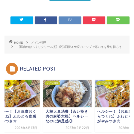
HOME
メイン料理
【豚肉のほっくりクリーム煮】疲労回復＆免疫力アップで寒い冬を乗り切ろう
RELATED POST
ン料理
メイン料理
メイン料理
ルシー！【お豆腐おく
大根大量消費【合い挽き
ヘルシー！【お豆腐
つくね】ふわとろ食感
肉の麻婆大根】ヘルシー
らつくね】ふわとろ
やみつき☆
なのに満足感◎
がやみつき☆
2026年6月13日
2023年2月22日
2026年6