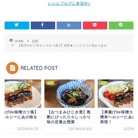
レシピブログに参加中♪
HOME
副菜
【長芋のピリ辛オイスター漬け】簡単★こってりコク旨おつまみ
RELATED POST
副菜
副菜
厚揚げde味噌カツ風】
【おつまみひじき煮】晩
【厚揚げde味噌カツ
単ヘルシーにあの味を
酌にぴったり☆しっかり
簡単ヘルシーにあの
現！
味の定番お惣菜
再現！
2025年6月7日
2023年6月14日
2025年6