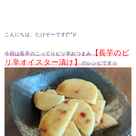
こんにちは、たけぞーです(^^)/
【長芋のピ
今回は長芋のこってりピリ辛おつまみ
リ辛オイスター漬け】
のレシピです☆