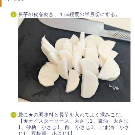
長芋の皮を剥き、１㎝程度の半月切にする。
袋に★の調味料と長芋を入れてよく揉みこむ。
【★オイスターソース 大さじ1、醤油 大さじ
1、砂糖 小さじ1、酢 小さじ1、ごま油 小さ
じ1、豆板醤 小さじ1】