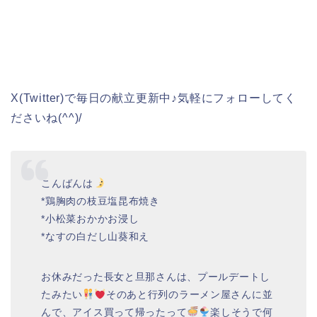
X(Twitter)で毎日の献立更新中♪気軽にフォローしてく
ださいね(^^)/
こんばんは
*鶏胸肉の枝豆塩昆布焼き
*小松菜おかかお浸し
*なすの白だし山葵和え
お休みだった長女と旦那さんは、プールデートし
たみたい
そのあと行列のラーメン屋さんに並
んで、アイス買って帰ったって
楽しそうで何