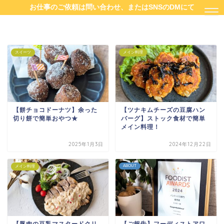
お仕事のご依頼は問い合わせ、またはSNSのDMにて
スイーツ
メイン料理
【餅チョコドーナツ】余った
【ツナキムチーズの豆腐ハン
切り餅で簡単おやつ★
バーグ】ストック食材で簡単
メイン料理！
2025年1月3日
2024年12月22日
ABOUT
メイン料理
【豚肉の豆乳マスタードクリ
【ご報告】フーディストアワ