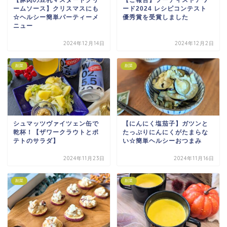
ームソース】クリスマスにも
ード2024 レシピコンテスト
☆ヘルシー簡単パーティーメ
優秀賞を受賞しました
ニュー
2024年12月14日
2024年12月2日
副菜
副菜
シュマッツヴァイツェン缶で
【にんにく塩茄子】ガツンと
乾杯！【ザワークラウトとポ
たっぷりにんにくがたまらな
テトのサラダ】
い☆簡単ヘルシーおつまみ
2024年11月23日
2024年11月16日
副菜
副菜