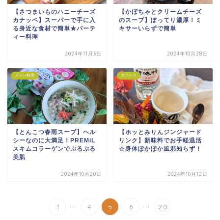
【さつまいものハニーチーズ
【かぼちゃとクリームチーズ
カナッペ】スーパーで手に入
のスープ】ぽってり濃厚！ミ
る身近な食材で簡単★パーテ
キサーいらずで簡単
ィー料理
2024年11月3日
2024年10月28日
メイン料理
スイーツ
【とんこつ春雨スープ】ヘル
【ホッとみりんジンジャード
シーなのに大満足！PREMiL
リンク】新味料でお手軽温活
スキムコラーゲンでぷるぷる
☆身体ぽかぽか風邪知らず！
美肌
2024年10月20日
2024年10月12日
...
...
1
4
5
6
20